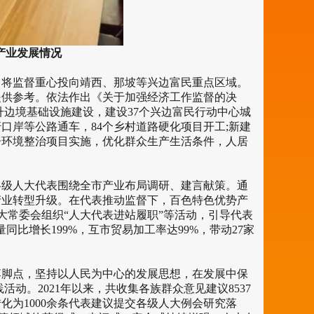
产业发展情况
，将监督重心投向靖西、那坡等兴边富民重点区域。
提供参考。依法作出《关于加强经济工作监督的决
升边境基础设施建设，建设37个兴边富民行动中心城
口岸等公路通车，84个乡村道路硬化项目开工;新建
人居环境整治项目实施，优化群众生产生活条件，人居
各级人大代表围绕全市产业布局调研、建言献策。通
产业转型升级。在代表推动监督下，百色特色优势产
人大常委会组织“人大代表进站履职”等活动，引导代表
比增长199%，互市贸易加工率达99%，带动27家
落脚点，坚持以人民为中心的发展思想，在发展中保
动。2021年以来，共收集各族群众意见建议8537
化为1000余条代表建议提交各级人大例会研究落