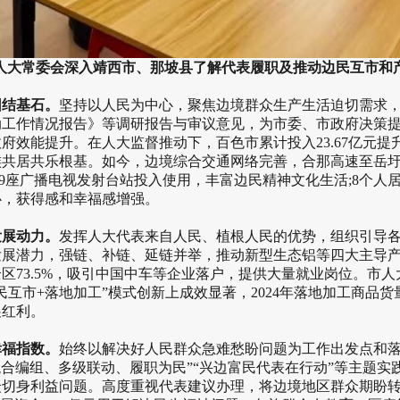
人大常委会深入靖西市、那坡县了解代表履职及推动边民互市和
结基石。
坚持以人民为中心，聚焦边境群众生产生活迫切需求
动工作情况报告》等调研报告与审议意见，为市委、市政府决策
府效能提升。在人大监督推动下，百色市累计投入23.67亿元提
族共居共乐根基。如今，边境综合交通网络完善，合那高速至岳圩
49座广播电视发射台站投入使用，丰富边民精神文化生活;8个
心，获得感和幸福感增强。
展动力。
发挥人大代表来自人民、植根人民的优势，组织引导
发展潜力，强链、补链、延链并举，推动新型生态铝等四大主导
占全区73.5%，吸引中国中车等企业落户，提供大量就业岗位。市
市+落地加工”模式创新上成效显著，2024年落地加工商品货量同
展红利。
福指数。
始终以解决好人民群众急难愁盼问题为工作出发点和
合编组、多级联动、履职为民”“兴边富民代表在行动”等主题实践活
众切身利益问题。高度重视代表建议办理，将边境地区群众期盼转