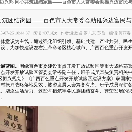
固边兴邦 同心共筑团结家园——百色市人大常委会助推兴边富民
共筑团结家园——百色市人大常委会助推兴边富民
5-07-26 10:44:37
阅读:
49714
次 作者:
龙欣岩 罗志东 苏俭
编辑:
何丽春
同体意识为主线，通过强化组织引领、基础共建、产业共兴、民
建设，为加快建设左右江革命老区核心城市、广西百色重点开发
展蓝图。
围绕百色市委建设重点开发开放试验区等重大战略部
点开发开放试验区管委会常务副主任，班子成员牵头负责相关中
区振兴规划》《广西百色重点开发开放试验区建设方案》获国家
乡村振兴战略落地见效，旅游发展大会筹备有序。班子成员深耕
祉、增添生活活力。这些举措筑牢各民族团结奋斗、繁荣发展的
进。