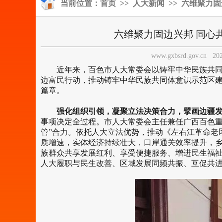
当前位置：
首页
>>
人大新闻
>> 六维聚力
六维聚力固边兴邦 同心
www.gxbsrd.gov.cn
202
近年来，百色市人大常委会以铸牢中华民族共
边富民行动，推动铸牢中华民族共同体意识示范区
篇章。
强化组织引领，凝聚立法决策合力，擘画边疆发
事项决定全过程。市人大常委会主任兼任广西百色重
管”合力。依托人大立法优势，推动《左右江革命老
质增速，实体经济持续壮大，口岸通关效率提升，
族群众共享发展红利、享受便捷服务、增进民生福
人大履职与民生改善、区域发展同频共振、互促共