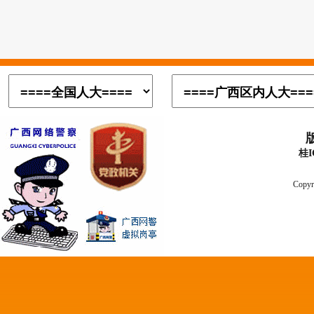
桂I
Copyr