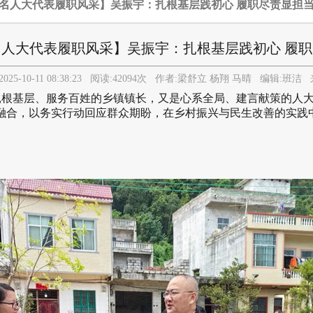
百名人大代表履职风采】吴振宇：扎根基层践初心 履职尽责显担
人大代表履职风采】吴振宇：扎根基层践初心 履
2025-10-11 08:38:23
阅读:
42094
次 作者:
梁舒立 杨翔 马晴
编辑:
班洁
来
基层、服务百姓的乡镇镇长，又是心系全局、建言献策的人大
融合，以务实行动回应群众期盼，在乡村振兴与民生改善的实践