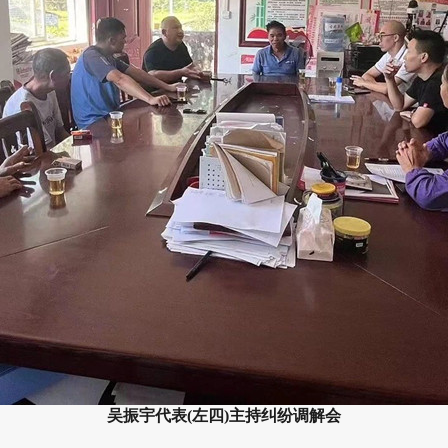
吴振宇代表(左四)主持纠纷调解会