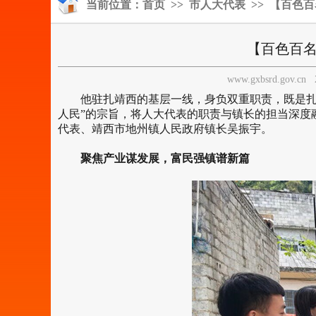
当前位置：
首页
>>
市人大代表
>> 【百色
【百色百名
www.gxbsrd.gov.cn
他驻扎靖西的基层一线，身负双重职责，既是扎根
人民”的宗旨，将人大代表的职责与镇长的担当深度
代表、靖西市地州镇人民政府镇长吴振宇。
聚焦产业谋发展，富民强镇谱新篇