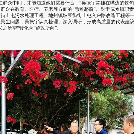
群众中间，才能知道他们需要什么。”吴振宇常挂在嘴边的这句
群众在教育、医疗、养老等方面的“急难愁盼”。对于属乡镇职
街上屯污水处理工程、地州镇坡豆街街上屯入户路改造工程等一
性民生问题，吴振宇认真梳理、深入调研，形成高质量的代表建
之所望”转化为“施政所向”。