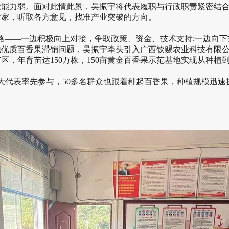
力弱。面对此情此景，吴振宇将代表履职与行政职责紧密结合
业家，听取各方意见，找准产业突破的方向。
路——一边积极向上对接，争取政策、资金、技术支持;一边向下
优质百香果滞销问题，吴振宇牵头引入广西钦赐农业科技有限公
区，年育苗达150万株，150亩黄金百香果示范基地实现从种
代表率先参与，50多名群众也跟着种起百香果，种植规模迅速扩