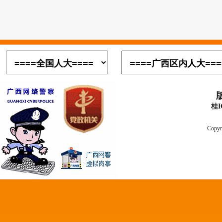
桂I
Copyr