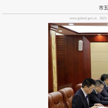
市
www.gxbsrd.gov.cn
2025-