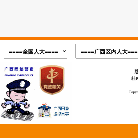
桂I
Copyr