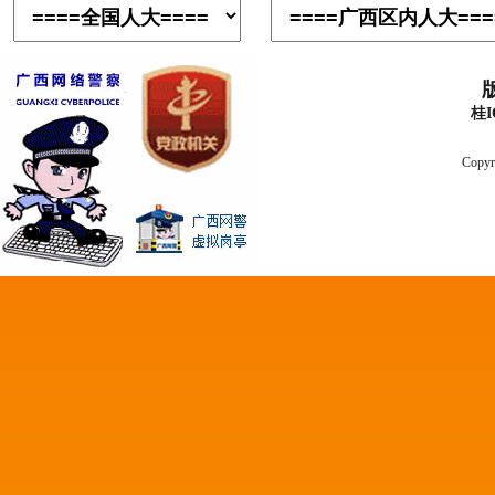
桂I
Copyr