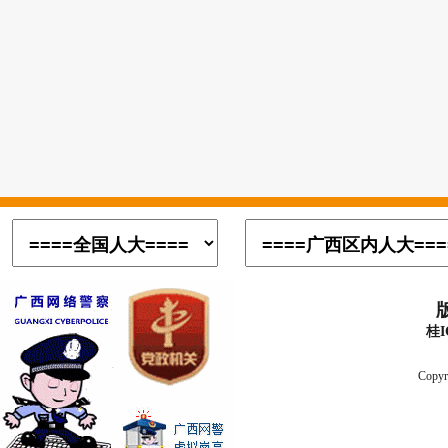
桂I
Copyr