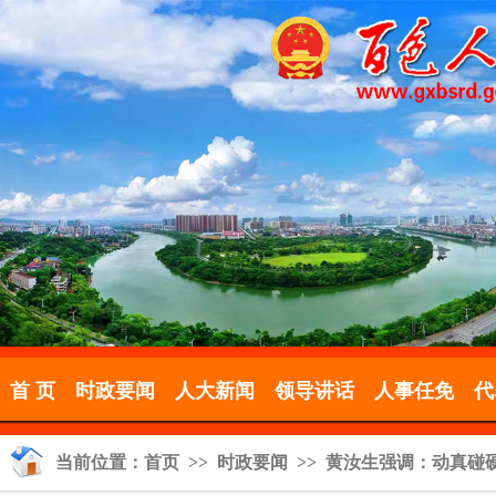
首 页
时政要闻
人大新闻
领导讲话
人事任免
代
当前位置：
首页
>>
时政要闻
>> 黄汝生强调：动真碰