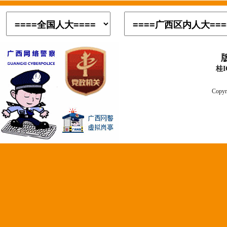
桂I
Copyr