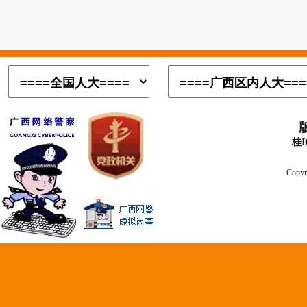
桂I
Copyr