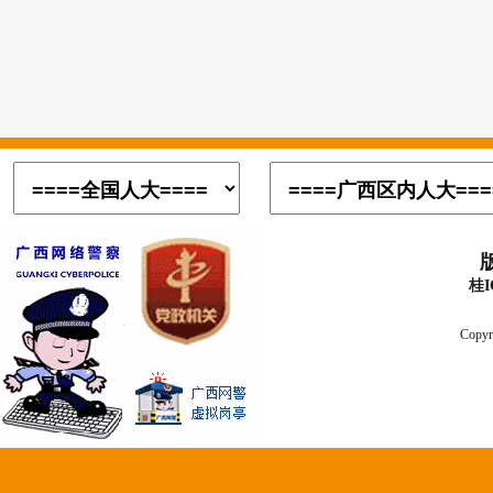
桂I
Copyr