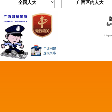
桂I
Copyr