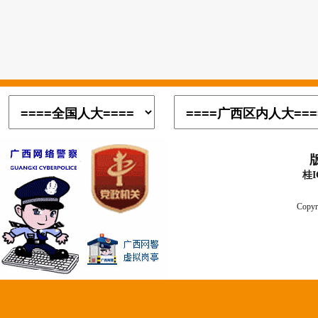
桂I
Copyr