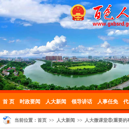
首 页
时政要闻
人大新闻
领导讲话
人事任免
代
当前位置：
首页
>>
人大新闻
>> 人大微课堂⑧|重要